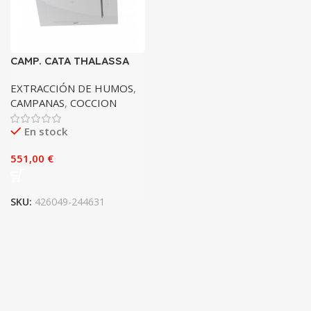
CAMP. CATA THALASSA
900XGWH 842m3h
02159006
EXTRACCIÓN DE HUMOS
,
CAMPANAS
,
COCCION
En stock
€
SKU:
426049-244631