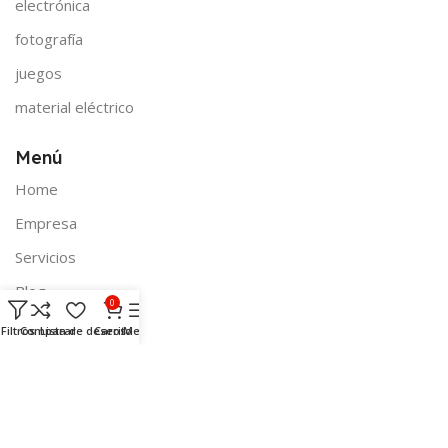
electrónica
fotografía
juegos
material eléctrico
Menú
Home
Empresa
Servicios
Blog
0
Contacto
Filtros
Comparar
Lista de deseos
Carrito
Menú
Legal
Envío de productos
Médios de pago