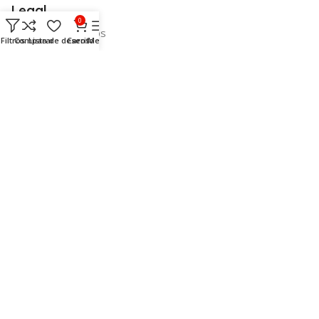
Legal
0
Envío de productos
Filtros
Comparar
Lista de deseos
Carrito
Menú
Médios de pago
Devoluciones
Contacto:
Carrer dels Oms, 22
03730 Xàbia/Jávea (Alicante)
info@electromartijavea.com
96 579 39 73