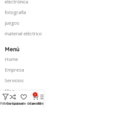
electrónica
fotografía
juegos
material eléctrico
Menú
Home
Empresa
Servicios
Blog
0
Contacto
Filtros
Comparar
Lista de deseos
Carrito
Menú
Legal
Envío de productos
Médios de pago