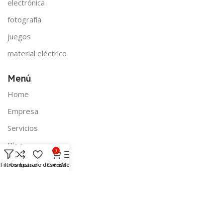
electrónica
fotografía
juegos
material eléctrico
Menú
Home
Empresa
Servicios
Blog
0
Contacto
Filtros
Comparar
Lista de deseos
Carrito
Menú
Legal
Envío de productos
Médios de pago