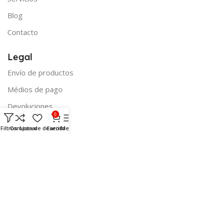
Blog
Contacto
Legal
Envío de productos
Médios de pago
Devoluciones
0
Filtros
Comparar
Lista de deseos
Carrito
Menú
Contacto:
Carrer dels Oms, 22
03730 Xàbia/Jávea (Alicante)
info@electromartijavea.com
96 579 39 73