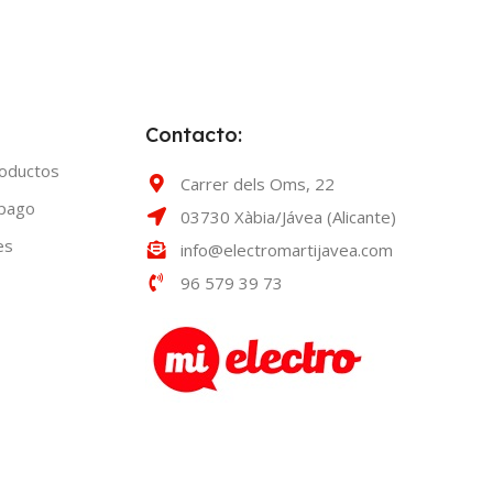
Contacto:
roductos
Carrer dels Oms, 22
 pago
03730 Xàbia/Jávea (Alicante)
es
info@electromartijavea.com
96 579 39 73