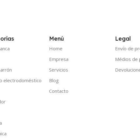
orías
Menú
Legal
anca
Home
Envío de p
Empresa
Médios de
arrón
Servicios
Devolucion
o electrodoméstico
Blog
Contacto
lor
a
nica