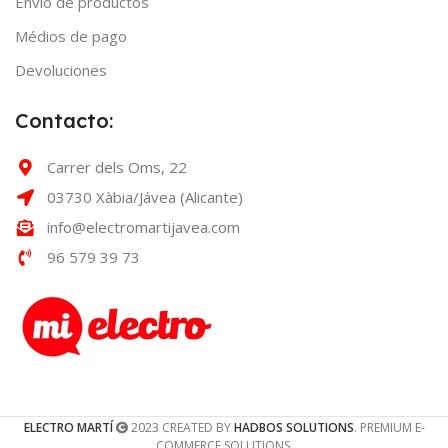
Envío de productos
Médios de pago
Devoluciones
Contacto:
Carrer dels Oms, 22
03730 Xàbia/Jávea (Alicante)
info@electromartijavea.com
96 579 39 73
ELECTRO MARTÍ
2023 CREATED BY
HADBOS SOLUTIONS
. PREMIUM E-
COMMERCE SOLUTIONS.