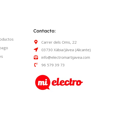
Contacto:
roductos
Carrer dels Oms, 22
 pago
03730 Xàbia/Jávea (Alicante)
es
info@electromartijavea.com
96 579 39 73