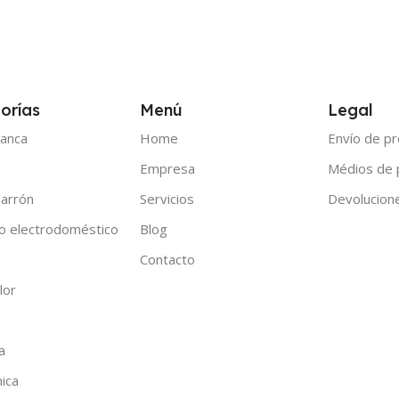
orías
Menú
Legal
anca
Home
Envío de p
Empresa
Médios de
arrón
Servicios
Devolucion
o electrodoméstico
Blog
Contacto
lor
a
nica