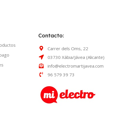
Contacto:
roductos
Carrer dels Oms, 22
 pago
03730 Xàbia/Jávea (Alicante)
es
info@electromartijavea.com
96 579 39 73