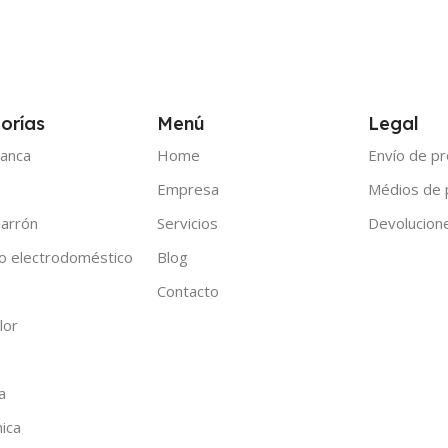
orías
Menú
Legal
anca
Home
Envío de p
Empresa
Médios de
arrón
Servicios
Devolucion
o electrodoméstico
Blog
Contacto
lor
a
nica