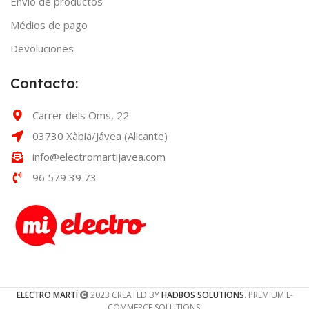
Envío de productos
Médios de pago
Devoluciones
Contacto:
Carrer dels Oms, 22
03730 Xàbia/Jávea (Alicante)
info@electromartijavea.com
96 579 39 73
ELECTRO MARTÍ
2023 CREATED BY
HADBOS SOLUTIONS
. PREMIUM E-
COMMERCE SOLUTIONS.