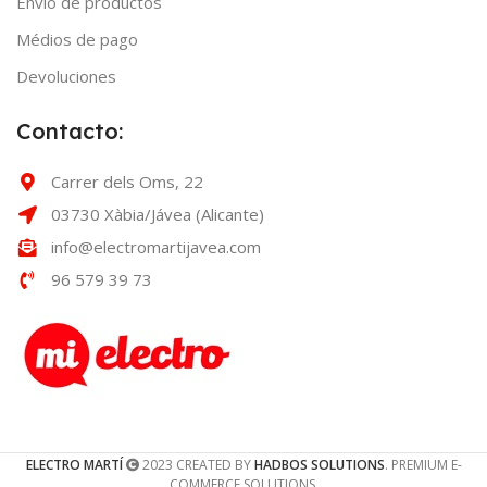
Envío de productos
Médios de pago
Devoluciones
Contacto:
Carrer dels Oms, 22
03730 Xàbia/Jávea (Alicante)
info@electromartijavea.com
96 579 39 73
ELECTRO MARTÍ
2023 CREATED BY
HADBOS SOLUTIONS
. PREMIUM E-
COMMERCE SOLUTIONS.