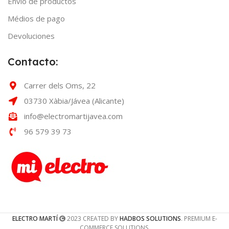
Envío de productos
Médios de pago
Devoluciones
Contacto:
Carrer dels Oms, 22
03730 Xàbia/Jávea (Alicante)
info@electromartijavea.com
96 579 39 73
ELECTRO MARTÍ
2023 CREATED BY
HADBOS SOLUTIONS
. PREMIUM E-
COMMERCE SOLUTIONS.