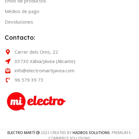
Envío de productos
Médios de pago
Devoluciones
Contacto:
Carrer dels Oms, 22
03730 Xàbia/Jávea (Alicante)
info@electromartijavea.com
96 579 39 73
ELECTRO MARTÍ
2023 CREATED BY
HADBOS SOLUTIONS
. PREMIUM E-
COMMERCE SOLUTIONS.