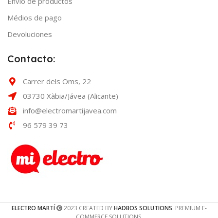
Envío de productos
Médios de pago
Devoluciones
Contacto:
Carrer dels Oms, 22
03730 Xàbia/Jávea (Alicante)
info@electromartijavea.com
96 579 39 73
ELECTRO MARTÍ
2023 CREATED BY
HADBOS SOLUTIONS
. PREMIUM E-
COMMERCE SOLUTIONS.