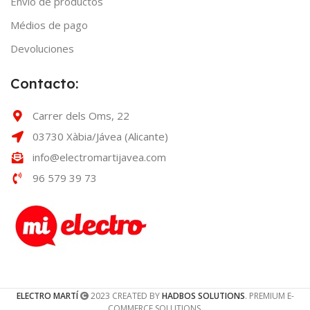
Envío de productos
Médios de pago
Devoluciones
Contacto:
Carrer dels Oms, 22
03730 Xàbia/Jávea (Alicante)
info@electromartijavea.com
96 579 39 73
ELECTRO MARTÍ
2023 CREATED BY
HADBOS SOLUTIONS
. PREMIUM E-
COMMERCE SOLUTIONS.