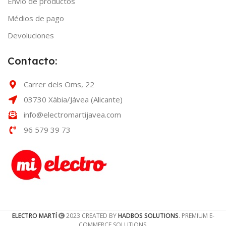
Envío de productos
Médios de pago
Devoluciones
Contacto:
Carrer dels Oms, 22
03730 Xàbia/Jávea (Alicante)
info@electromartijavea.com
96 579 39 73
ELECTRO MARTÍ
2023 CREATED BY
HADBOS SOLUTIONS
. PREMIUM E-
COMMERCE SOLUTIONS.