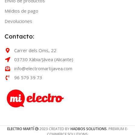
Envío de productos
Médios de pago
Devoluciones
Contacto:
Carrer dels Oms, 22
03730 Xàbia/Jávea (Alicante)
info@electromartijavea.com
96 579 39 73
ELECTRO MARTÍ
2023 CREATED BY
HADBOS SOLUTIONS
. PREMIUM E-
COMMERCE SOLUTIONS.