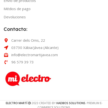
Envío de productos
Médios de pago
Devoluciones
Contacto:
Carrer dels Oms, 22
03730 Xàbia/Jávea (Alicante)
info@electromartijavea.com
96 579 39 73
ELECTRO MARTÍ
2023 CREATED BY
HADBOS SOLUTIONS
. PREMIUM E-
COMMERCE SOLUTIONS.