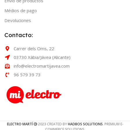
Envío de productos
Médios de pago
Devoluciones
Contacto:
Carrer dels Oms, 22
03730 Xàbia/Jávea (Alicante)
info@electromartijavea.com
96 579 39 73
ELECTRO MARTÍ
2023 CREATED BY
HADBOS SOLUTIONS
. PREMIUM E-
COMMERCE SOLUTIONS.