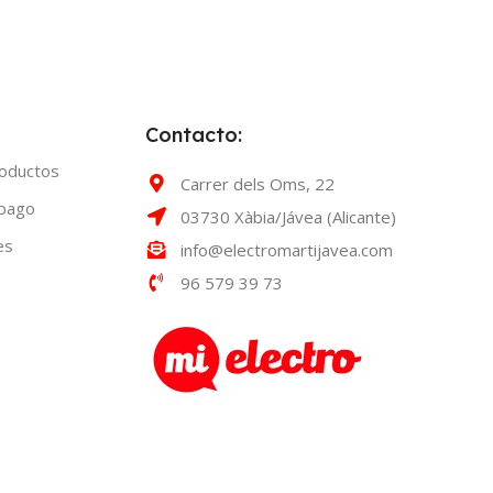
Contacto:
roductos
Carrer dels Oms, 22
 pago
03730 Xàbia/Jávea (Alicante)
es
info@electromartijavea.com
96 579 39 73