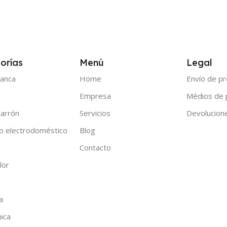
orías
Menú
Legal
anca
Home
Envío de p
Empresa
Médios de
arrón
Servicios
Devolucion
o electrodoméstico
Blog
Contacto
lor
a
nica