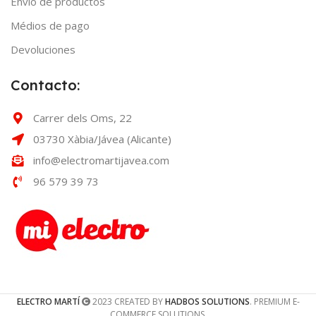
Envío de productos
Médios de pago
Devoluciones
Contacto:
Carrer dels Oms, 22
03730 Xàbia/Jávea (Alicante)
info@electromartijavea.com
96 579 39 73
ELECTRO MARTÍ
2023 CREATED BY
HADBOS SOLUTIONS
. PREMIUM E-
COMMERCE SOLUTIONS.