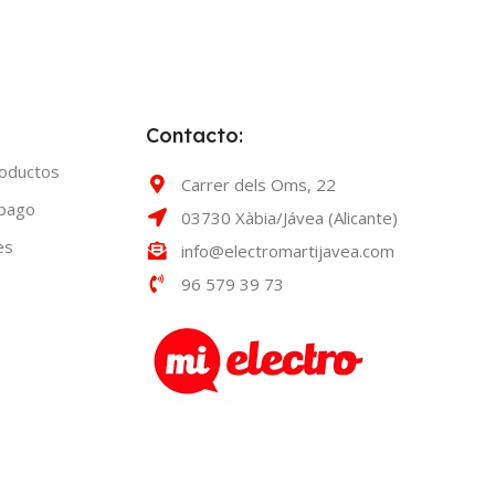
Contacto:
roductos
Carrer dels Oms, 22
 pago
03730 Xàbia/Jávea (Alicante)
es
info@electromartijavea.com
96 579 39 73