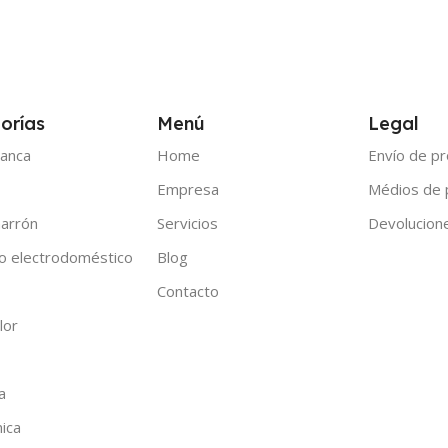
orías
Menú
Legal
anca
Home
Envío de p
Empresa
Médios de
arrón
Servicios
Devolucion
o electrodoméstico
Blog
Contacto
lor
a
nica