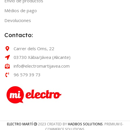
Envío de productos
Médios de pago
Devoluciones
Contacto:
Carrer dels Oms, 22
03730 Xàbia/Jávea (Alicante)
info@electromartijavea.com
96 579 39 73
ELECTRO MARTÍ
2023 CREATED BY
HADBOS SOLUTIONS
. PREMIUM E-
COMMERCE SOLUTIONS.