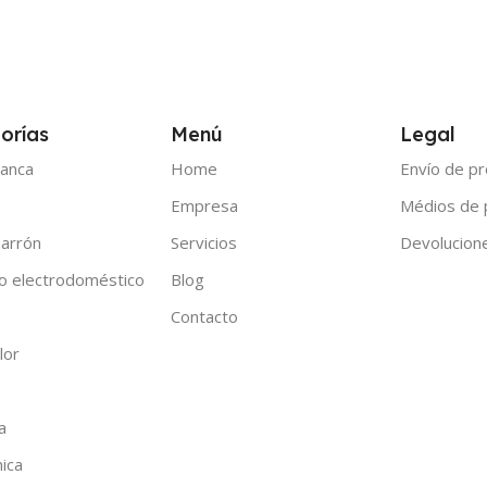
orías
Menú
Legal
anca
Home
Envío de p
Empresa
Médios de
arrón
Servicios
Devolucion
o electrodoméstico
Blog
Contacto
lor
a
nica