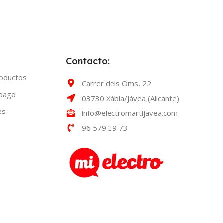
Contacto:
roductos
Carrer dels Oms, 22
 pago
03730 Xàbia/Jávea (Alicante)
es
info@electromartijavea.com
96 579 39 73