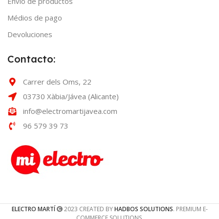
Envío de productos
Médios de pago
Devoluciones
Contacto:
Carrer dels Oms, 22
03730 Xàbia/Jávea (Alicante)
info@electromartijavea.com
96 579 39 73
ELECTRO MARTÍ
2023 CREATED BY
HADBOS SOLUTIONS
. PREMIUM E-
COMMERCE SOLUTIONS.