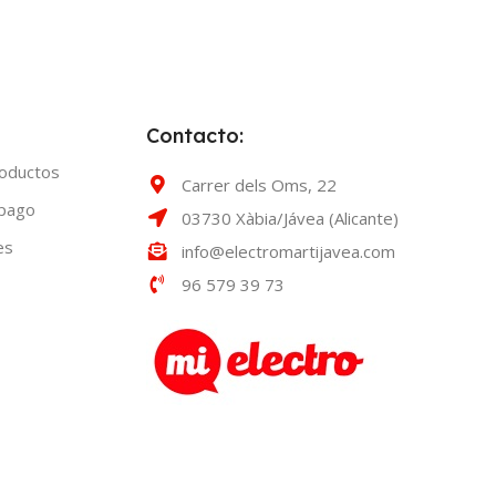
Contacto:
roductos
Carrer dels Oms, 22
 pago
03730 Xàbia/Jávea (Alicante)
es
info@electromartijavea.com
96 579 39 73