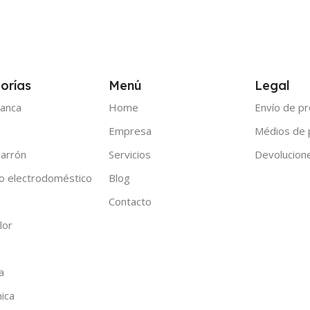
orías
Menú
Legal
anca
Home
Envío de p
Empresa
Médios de
arrón
Servicios
Devolucion
o electrodoméstico
Blog
Contacto
lor
a
nica