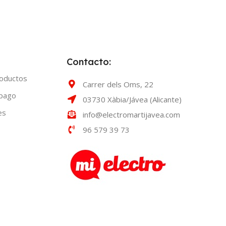
Contacto:
roductos
Carrer dels Oms, 22
 pago
03730 Xàbia/Jávea (Alicante)
es
info@electromartijavea.com
96 579 39 73