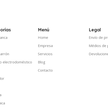
orías
Menú
Legal
anca
Home
Envío de p
Empresa
Médios de
arrón
Servicios
Devolucion
o electrodoméstico
Blog
Contacto
lor
a
nica