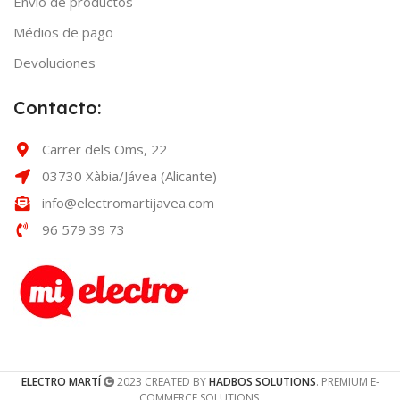
Envío de productos
Médios de pago
Devoluciones
Contacto:
Carrer dels Oms, 22
03730 Xàbia/Jávea (Alicante)
info@electromartijavea.com
96 579 39 73
ELECTRO MARTÍ
2023 CREATED BY
HADBOS SOLUTIONS
. PREMIUM E-
COMMERCE SOLUTIONS.