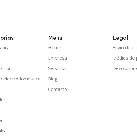
orías
Menú
Legal
anca
Home
Envío de p
Empresa
Médios de
arrón
Servicios
Devolucion
o electrodoméstico
Blog
Contacto
lor
a
nica