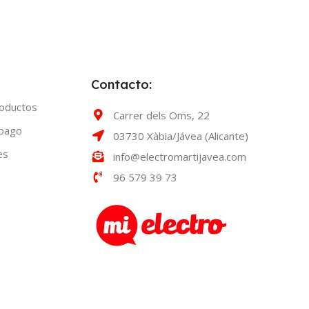
Contacto:
roductos
Carrer dels Oms, 22
 pago
03730 Xàbia/Jávea (Alicante)
es
info@electromartijavea.com
96 579 39 73