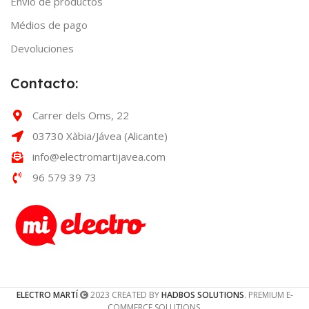
Envío de productos
Médios de pago
Devoluciones
Contacto:
Carrer dels Oms, 22
03730 Xàbia/Jávea (Alicante)
info@electromartijavea.com
96 579 39 73
ELECTRO MARTÍ
2023 CREATED BY
HADBOS SOLUTIONS
. PREMIUM E-
COMMERCE SOLUTIONS.