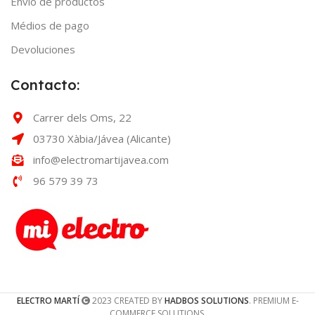
Envío de productos
Médios de pago
Devoluciones
Contacto:
Carrer dels Oms, 22
03730 Xàbia/Jávea (Alicante)
info@electromartijavea.com
96 579 39 73
ELECTRO MARTÍ
2023 CREATED BY
HADBOS SOLUTIONS
. PREMIUM E-
COMMERCE SOLUTIONS.