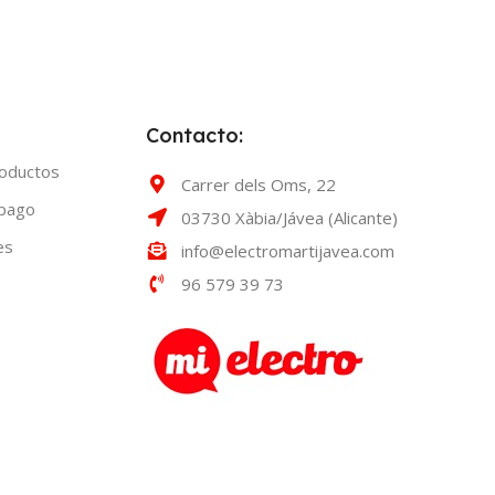
Contacto:
roductos
Carrer dels Oms, 22
 pago
03730 Xàbia/Jávea (Alicante)
es
info@electromartijavea.com
96 579 39 73