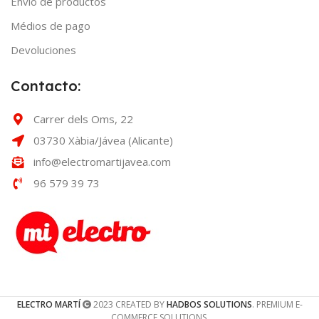
Envío de productos
Médios de pago
Devoluciones
Contacto:
Carrer dels Oms, 22
03730 Xàbia/Jávea (Alicante)
info@electromartijavea.com
96 579 39 73
ELECTRO MARTÍ
2023 CREATED BY
HADBOS SOLUTIONS
. PREMIUM E-
COMMERCE SOLUTIONS.