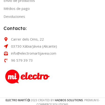
Envío de productos
Médios de pago
Devoluciones
Contacto:
Carrer dels Oms, 22
03730 Xàbia/Jávea (Alicante)
info@electromartijavea.com
96 579 39 73
ELECTRO MARTÍ
2023 CREATED BY
HADBOS SOLUTIONS
. PREMIUM E-
COMMERCE SOLUTIONS.