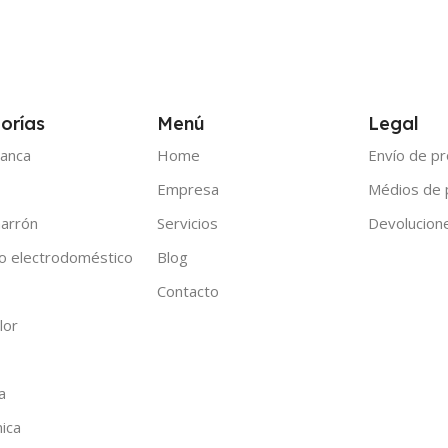
orías
Menú
Legal
anca
Home
Envío de p
Empresa
Médios de
arrón
Servicios
Devolucion
o electrodoméstico
Blog
Contacto
lor
a
nica