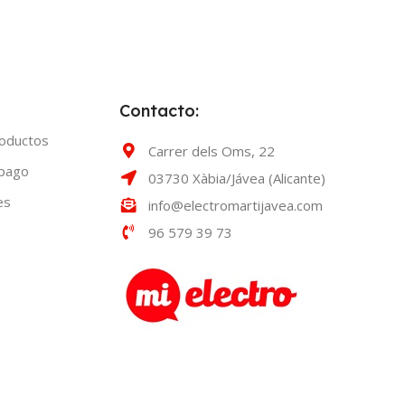
Contacto:
roductos
Carrer dels Oms, 22
 pago
03730 Xàbia/Jávea (Alicante)
es
info@electromartijavea.com
96 579 39 73