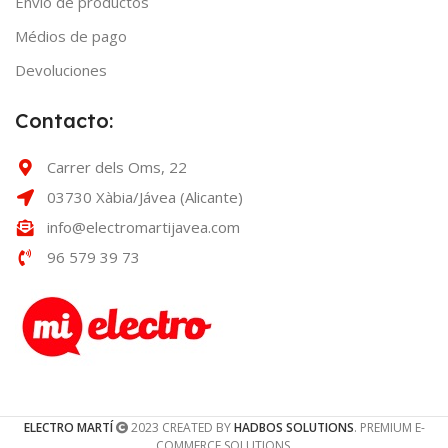
Envío de productos
Médios de pago
Devoluciones
Contacto:
Carrer dels Oms, 22
03730 Xàbia/Jávea (Alicante)
info@electromartijavea.com
96 579 39 73
ELECTRO MARTÍ
2023 CREATED BY
HADBOS SOLUTIONS
. PREMIUM E-
COMMERCE SOLUTIONS.