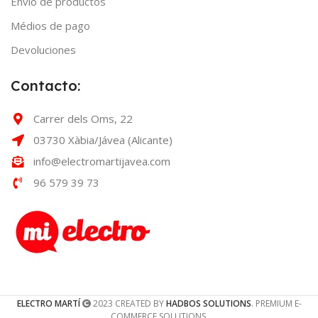
Envío de productos
Médios de pago
Devoluciones
Contacto:
Carrer dels Oms, 22
03730 Xàbia/Jávea (Alicante)
info@electromartijavea.com
96 579 39 73
ELECTRO MARTÍ
2023 CREATED BY
HADBOS SOLUTIONS
. PREMIUM E-
COMMERCE SOLUTIONS.