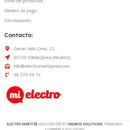
Envío de productos
Médios de pago
Devoluciones
Contacto:
Carrer dels Oms, 22
03730 Xàbia/Jávea (Alicante)
info@electromartijavea.com
96 579 39 73
ELECTRO MARTÍ
2023 CREATED BY
HADBOS SOLUTIONS
. PREMIUM E-
COMMERCE SOLUTIONS.