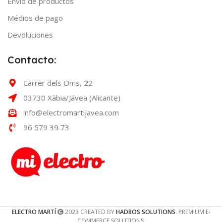
Envío de productos
Médios de pago
Devoluciones
Contacto:
Carrer dels Oms, 22
03730 Xàbia/Jávea (Alicante)
info@electromartijavea.com
96 579 39 73
ELECTRO MARTÍ
2023 CREATED BY
HADBOS SOLUTIONS
. PREMIUM E-
COMMERCE SOLUTIONS.