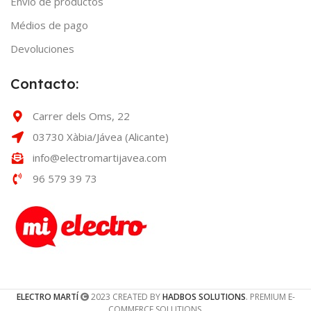
Envío de productos
Médios de pago
Devoluciones
Contacto:
Carrer dels Oms, 22
03730 Xàbia/Jávea (Alicante)
info@electromartijavea.com
96 579 39 73
ELECTRO MARTÍ
2023 CREATED BY
HADBOS SOLUTIONS
. PREMIUM E-
COMMERCE SOLUTIONS.