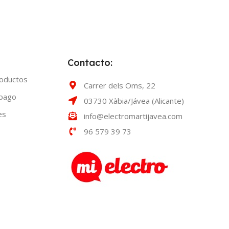
Contacto:
roductos
Carrer dels Oms, 22
 pago
03730 Xàbia/Jávea (Alicante)
es
info@electromartijavea.com
96 579 39 73