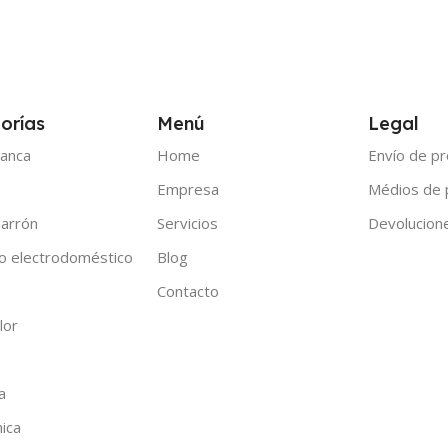
orías
Menú
Legal
anca
Home
Envío de p
Empresa
Médios de
arrón
Servicios
Devolucion
o electrodoméstico
Blog
Contacto
lor
a
nica