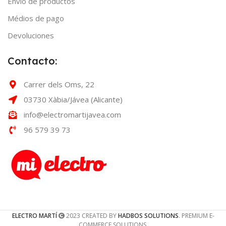
Envío de productos
Médios de pago
Devoluciones
Contacto:
Carrer dels Oms, 22
03730 Xàbia/Jávea (Alicante)
info@electromartijavea.com
96 579 39 73
ELECTRO MARTÍ
2023 CREATED BY
HADBOS SOLUTIONS
. PREMIUM E-
COMMERCE SOLUTIONS.