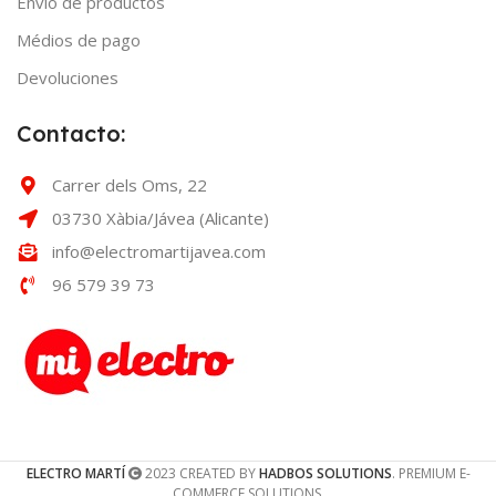
Envío de productos
Médios de pago
Devoluciones
Contacto:
Carrer dels Oms, 22
03730 Xàbia/Jávea (Alicante)
info@electromartijavea.com
96 579 39 73
ELECTRO MARTÍ
2023 CREATED BY
HADBOS SOLUTIONS
. PREMIUM E-
COMMERCE SOLUTIONS.