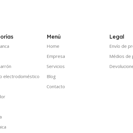
orías
Menú
Legal
anca
Home
Envío de p
Empresa
Médios de
arrón
Servicios
Devolucion
o electrodoméstico
Blog
Contacto
lor
a
nica