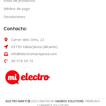
Envío de productos
Médios de pago
Devoluciones
Contacto:
Carrer dels Oms, 22
03730 Xàbia/Jávea (Alicante)
info@electromartijavea.com
96 579 39 73
ELECTRO MARTÍ
2023 CREATED BY
HADBOS SOLUTIONS
. PREMIUM E-
COMMERCE SOLUTIONS.