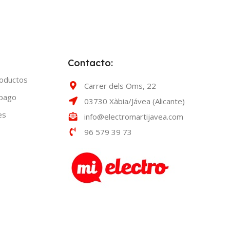
Contacto:
roductos
Carrer dels Oms, 22
 pago
03730 Xàbia/Jávea (Alicante)
es
info@electromartijavea.com
96 579 39 73