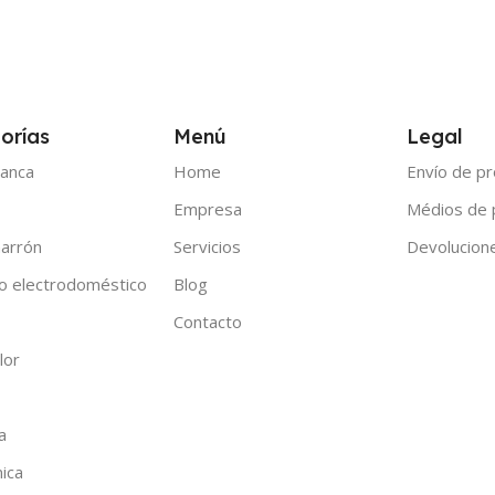
orías
Menú
Legal
anca
Home
Envío de p
Empresa
Médios de
arrón
Servicios
Devolucion
o electrodoméstico
Blog
Contacto
lor
a
nica