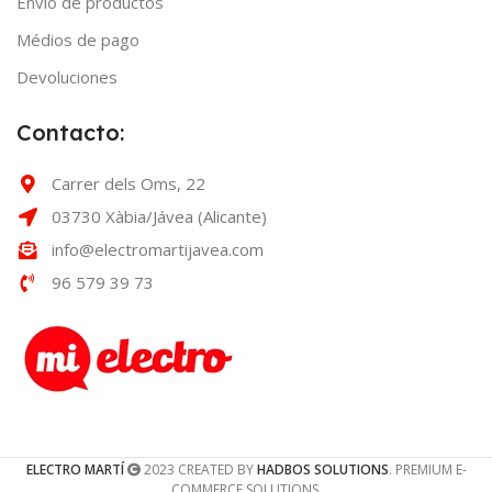
Envío de productos
Médios de pago
Devoluciones
Contacto:
Carrer dels Oms, 22
03730 Xàbia/Jávea (Alicante)
info@electromartijavea.com
96 579 39 73
ELECTRO MARTÍ
2023 CREATED BY
HADBOS SOLUTIONS
. PREMIUM E-
COMMERCE SOLUTIONS.