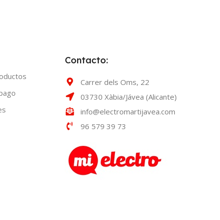
Contacto:
roductos
Carrer dels Oms, 22
 pago
03730 Xàbia/Jávea (Alicante)
es
info@electromartijavea.com
96 579 39 73