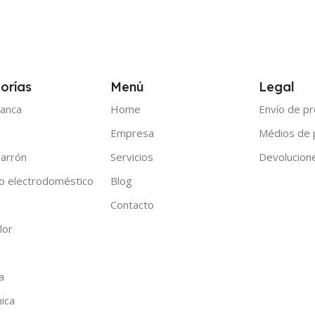
orías
Menú
Legal
anca
Home
Envío de p
Empresa
Médios de
arrón
Servicios
Devolucion
o electrodoméstico
Blog
Contacto
lor
a
nica