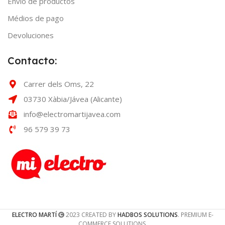
Envío de productos
Médios de pago
Devoluciones
Contacto:
Carrer dels Oms, 22
03730 Xàbia/Jávea (Alicante)
info@electromartijavea.com
96 579 39 73
ELECTRO MARTÍ
2023 CREATED BY
HADBOS SOLUTIONS
. PREMIUM E-
COMMERCE SOLUTIONS.